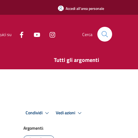
Accedi all'area personale
uici su
Cerca
Tutti gli argomenti
Condividi
Vedi azioni
Argomenti: