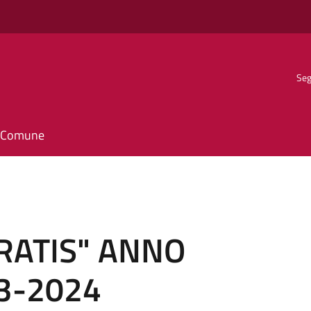
Seg
il Comune
RATIS" ANNO
3-2024