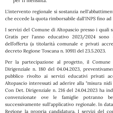
per 11 mensilità.
L'intervento regionale si sostanzia nell'abbattiment
che eccede la quota rimborsabile dall'INPS fino a
I servizi del Comune di Altopascio presso i quali s
Gratis per l'anno educativo 2023/2024 sono qu
dell’offerta (a titolarità comunale e privati accr
decreto Regione Toscana n. 10911 del 23.5.2023.
Per la partecipazione al progetto, il Comune
Dirigenziale n. 180 del 04.04.2023, preventivame
pubblico rivolto ai servizi educativi privati 
Altopascio interessati ad aderire alla "misura nid
Con Det. Dirigenziale n. 216 del 24.04.2023 ha ind
convenzionate ove le famiglie potranno benef
successivamente sull'applicativo regionale. In dat
Regione la propria candidatura. I servizi del c