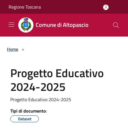
Salta al contenuto principale
Regione Toscana
Comune di Altopascio
Home
>
Progetto Educativo
2024-2025
Progetto Educativo 2024-2025
Tipi di documento
:
Dataset