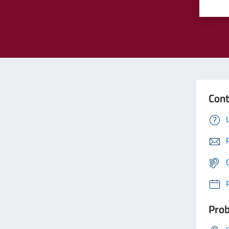
Cont
Prob