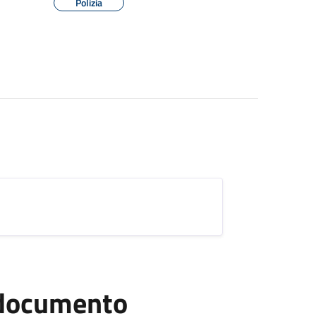
Polizia
l documento