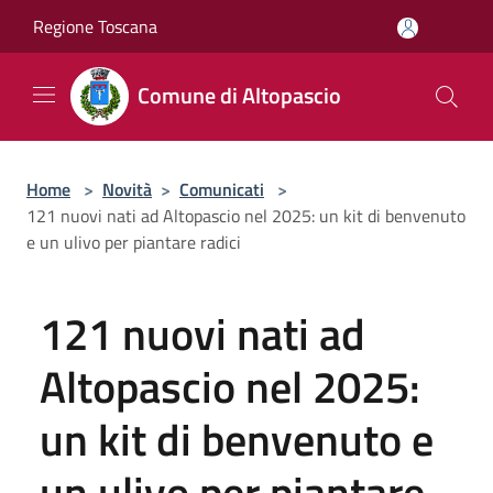
Salta al contenuto principale
Regione Toscana
Comune di Altopascio
Home
>
Novità
>
Comunicati
>
121 nuovi nati ad Altopascio nel 2025: un kit di benvenuto
e un ulivo per piantare radici
121 nuovi nati ad
Altopascio nel 2025:
un kit di benvenuto e
un ulivo per piantare