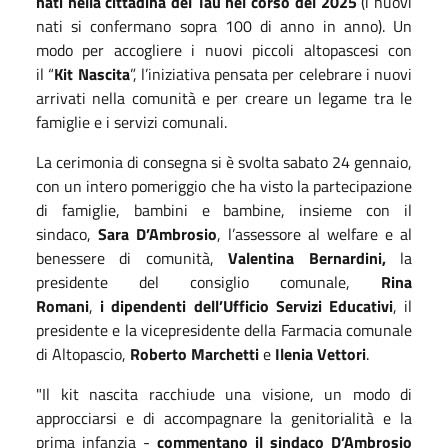
nati nella cittadina del Tau nel corso del 2025
(i nuovi
nati si confermano sopra 100 di anno in anno). Un
modo per accogliere i nuovi piccoli altopascesi con
il “
Kit Nascita
”, l’iniziativa pensata per celebrare i nuovi
arrivati nella comunità e per creare un legame tra le
famiglie e i servizi comunali.
La cerimonia di consegna si è svolta sabato 24 gennaio,
con un intero pomeriggio che ha visto la partecipazione
di famiglie, bambini e bambine, insieme con il
sindaco,
Sara D’Ambrosio
, l’assessore al welfare e al
benessere di comunità,
Valentina Bernardini,
la
presidente del consiglio comunale,
Rina
Romani
,
i dipendenti dell’Ufficio Servizi Educativi
, il
presidente e la vicepresidente della Farmacia comunale
di Altopascio,
Roberto Marchetti
e
Ilenia Vettori
.
"Il kit nascita racchiude una visione, un modo di
approcciarsi e di accompagnare la genitorialità e la
prima infanzia -
commentano il sindaco D’Ambrosio