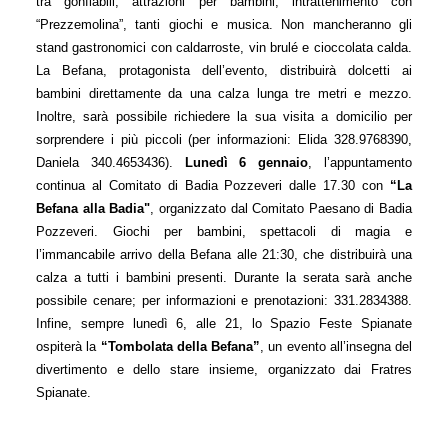
tra gonfiabili, attrazioni per bambini, intrattenimento con 
“Prezzemolina”, tanti giochi e musica. Non mancheranno gli 
stand gastronomici con caldarroste, vin brulé e cioccolata calda. 
La Befana, protagonista dell’evento, distribuirà dolcetti ai 
bambini direttamente da una calza lunga tre metri e mezzo. 
Inoltre, sarà possibile richiedere la sua visita a domicilio per 
sorprendere i più piccoli (per informazioni: Elida 328.9768390, 
Daniela 340.4653436). 
Lunedì 6 gennaio
, l’appuntamento 
continua al Comitato di Badia Pozzeveri dalle 17.30 con 
“La 
Befana alla Badia"
, organizzato dal Comitato Paesano di Badia 
Pozzeveri. Giochi per bambini, spettacoli di magia e 
l’immancabile arrivo della Befana alle 21:30, che distribuirà una 
calza a tutti i bambini presenti. Durante la serata sarà anche 
possibile cenare; per informazioni e prenotazioni: 331.2834388. 
Infine, sempre lunedì 6, alle 21, lo Spazio Feste Spianate 
ospiterà la 
“Tombolata della Befana”
, un evento all’insegna del 
divertimento e dello stare insieme, organizzato dai Fratres 
Spianate.