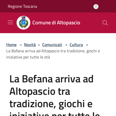
Salta al contenuto principale
Regione Toscana
Comune di Altopascio
Home
>
Novità
>
Comunicati
>
Cultura
>
La Befana arriva ad Altopascio tra tradizione, giochi e
iniziative per tutte le età
La Befana arriva ad
Altopascio tra
tradizione, giochi e
iniziative per tutte le