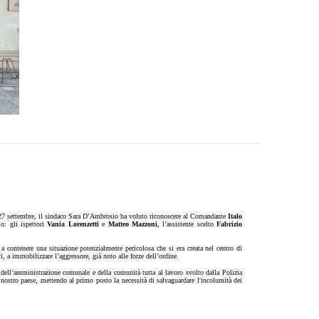
ì 27 settembre, il sindaco Sara D’Ambrosio ha voluto riconoscere al Comandante
Italo
o: gli ispettori
Vania Lorenzetti
e
Matteo Mazzoni
, l’assistente scelto
Fabrizio
 a contenere una situazione potenzialmente pericolosa che si era creata nel centro di
i, a immobilizzare l’aggressore, già noto alle forze dell’ordine.
 dell’amministrazione comunale e della comunità tutta al lavoro svolto dalla Polizia
nostro paese, mettendo al primo posto la necessità di salvaguardare l'incolumità dei