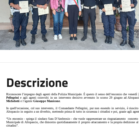
Descrizione
Riconoscere l’impegno degli agenti della Polizia Municipale. È questo il senso dell’encomio che venerd
Pellegrini
e agli agenti coinvolti in un intervento decisivo avvenuto lo scorso 29 giugno ad Altopasci
Michelotti
e l’agente
Giuseppe Manicone
.
In quell'occasione, col suo intervento, il Comandante Pellegrini, pur non essendo in servizio, è riuscito
Altopascio in seguito a un diverbio, mettendo prima di tutto in sicurezza i cittadini e poi, grazie agli agent
“Un encomio - spiega il sindaco Sara D’Ambrosio - che vuole rappresentare un ringraziamento
concreto
Municipale di Altopascio, che dimostra quotidianamente il proprio attaccamento e la propria dedizione al 
cittadini”.