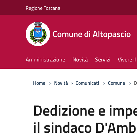
Salta al contenuto principale
Regione Toscana
Comune di Altopascio
Amministrazione
Novità
Servizi
Vivere 
Home
>
Novità
>
Comunicati
>
Comune
>
D
Dedizione e impe
il sindaco D'Am