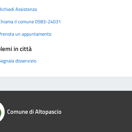
Richiedi Assistenza
Chiama il comune 0583-24031
Prenota un appuntamento
lemi in città
Segnala disservizio
Comune di Altopascio