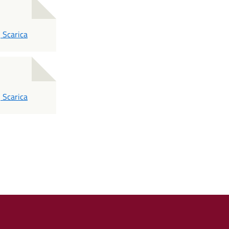
PDF
Scarica
PDF
Scarica