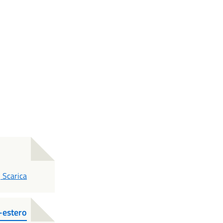
PDF
Scarica
-estero