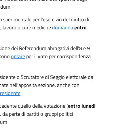
rendum
na sperimentale per l'esercizio del diritto di
io, lavoro o cure mediche
domanda
entro
sione dei Referendum abrogativi dell'8 e 9
ssono
optare
per il voto per corrispondenza
esidente o Scrutatore di Seggio elettorale da
cate nell'apposita sezione, anche con
residente
.
cedente quello della votazione (
entro lunedì
 da parte di partiti o gruppi politici
ndum