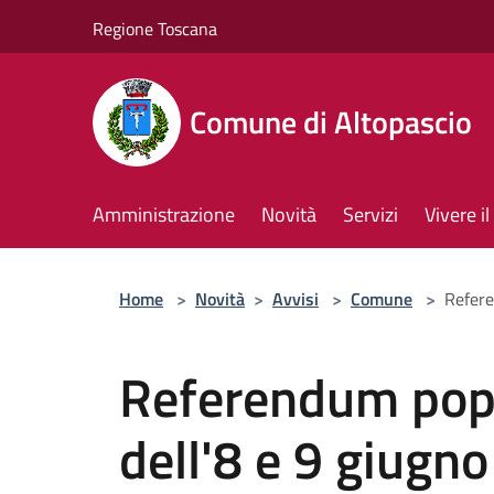
Salta al contenuto principale
Regione Toscana
Comune di Altopascio
Amministrazione
Novità
Servizi
Vivere 
Home
>
Novità
>
Avvisi
>
Comune
>
Refere
Referendum popo
dell'8 e 9 giugn