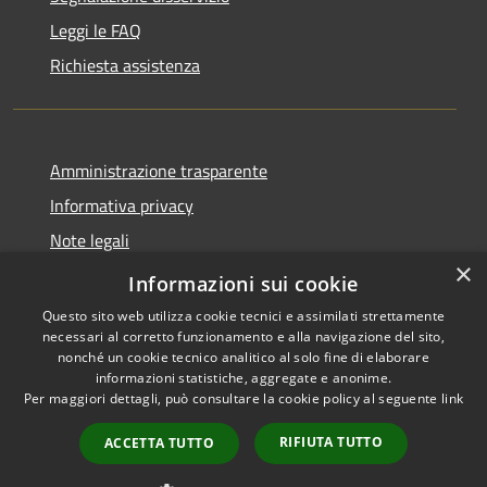
Leggi le FAQ
Richiesta assistenza
Amministrazione trasparente
Informativa privacy
Note legali
×
Dichiarazione di accessibilità
Informazioni sui cookie
Questo sito web utilizza cookie tecnici e assimilati strettamente
necessari al corretto funzionamento e alla navigazione del sito,
nonché un cookie tecnico analitico al solo fine di elaborare
informazioni statistiche, aggregate e anonime.
RSS
Copyright © 2026 • Comune di
Per maggiori dettagli, può consultare la cookie policy al seguente
link
Accessibilità
Altopascio • Powered by
Privacy
Municipium
Accesso
•
RIFIUTA TUTTO
ACCETTA TUTTO
Cookie
redazione