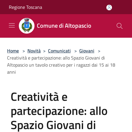
Salta al contenuto principale
Regione Toscana
Comune di Altopascio
Home
>
Novità
>
Comunicati
>
Giovani
>
Creatività e partecipazione: allo Spazio Giovani di
Altopascio un tavolo creativo per i ragazzi dai 15 ai 18
anni
Creatività e
partecipazione: allo
Spazio Giovani di