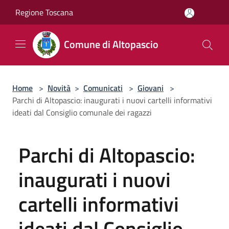
Salta al contenuto principale
Regione Toscana
Comune di Altopascio
Home
>
Novità
>
Comunicati
>
Giovani
>
Parchi di Altopascio: inaugurati i nuovi cartelli informativi
ideati dal Consiglio comunale dei ragazzi
Parchi di Altopascio:
inaugurati i nuovi
cartelli informativi
ideati dal Consiglio