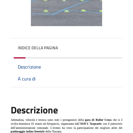
INDICE DELLA PAGINA
Descrizione
A cura di
Descrizione
Adrenalina, velocità e tecnica sono stati i protagonisti della
gara di Roller Cross
che si è
’
’
svolta domenica 16 marzo ad Altopascio, organizzata dall
ASD L
Acquario
con il patrocinio
’
’
dell
amministrazione comunale. L
evento ha visto la partecipazione dei migliori atleti del
pattinaggio inline freestyle
della Toscana.