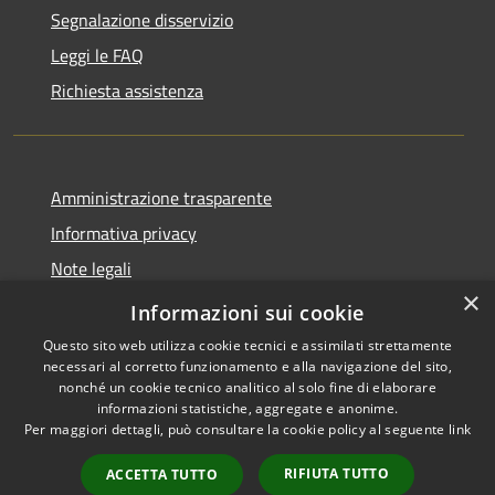
Segnalazione disservizio
Leggi le FAQ
Richiesta assistenza
Amministrazione trasparente
Informativa privacy
Note legali
×
Dichiarazione di accessibilità
Informazioni sui cookie
Questo sito web utilizza cookie tecnici e assimilati strettamente
necessari al corretto funzionamento e alla navigazione del sito,
nonché un cookie tecnico analitico al solo fine di elaborare
informazioni statistiche, aggregate e anonime.
RSS
Copyright © 2026 • Comune di
Per maggiori dettagli, può consultare la cookie policy al seguente
link
Accessibilità
Altopascio • Powered by
Privacy
Municipium
Accesso
•
RIFIUTA TUTTO
ACCETTA TUTTO
Cookie