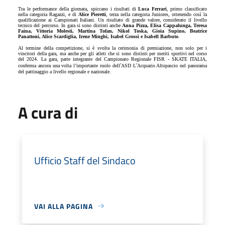
Tra le performance della giornata, spiccano i risultati di
Luca Ferrari
, primo classificato
nella categoria Ragazzi, e di
Alice Pieretti
, terza nella categoria Juniores, ottenendo così la
qualificazione ai Campionati Italiani. Un risultato di grande valore, considerato il livello
tecnico del percorso. In gara si sono distinti anche
Anna Pizza, Elisa Cappalunga, Teresa
Faina, Vittoria Molesti, Martina Tofan, Nikol Toska, Gioia Supino, Beatrice
Panattoni, Alice Scardiglia, Irene Minghi, Isabel Grossi e Isabell Barbuto
.
Al termine della competizione, si è svolta la cerimonia di premiazione, non solo per i
vincitori della gara, ma anche per gli atleti che si sono distinti per meriti sportivi nel corso
del 2024. La gara, parte integrante del Campionato Regionale FISR - SKATE ITALIA,
’
’
conferma ancora una volta l’importante ruolo dell
ASD L
Acquario Altopascio nel panorama
del pattinaggio a livello regionale e nazionale.
A cura di
Ufficio Staff del Sindaco
VAI ALLA PAGINA