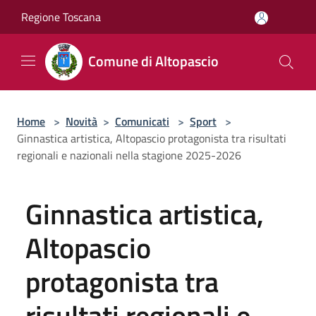
Salta al contenuto principale
Regione Toscana
Comune di Altopascio
Home
>
Novità
>
Comunicati
>
Sport
>
Ginnastica artistica, Altopascio protagonista tra risultati
regionali e nazionali nella stagione 2025-2026
Ginnastica artistica,
Altopascio
protagonista tra
risultati regionali e