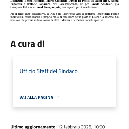
Lorenzetti, Benito Riccardo, Marco Ceccarelli, Davide De Paolis, El Aafifi Hiba, Noemi
Papararo
e
Raffaele Papararo
. Nel Para-Taekwondo, ori per
Davide Atudosiei
, già
Campione Italiano, e
David Kompaniyets
, con argento per Riccardo Natali.
Per il terzo anno consecutivo, la Kin Sori Taekwondo Asd si conferma leader nelle Forme
individuali, consolidando il proprio ruolo di eccellenza per la piana di Lucca e la Toscana. Un
risultato che premia il duro lavoro di atleti, Maestri e dell’intera società sportiva.
A cura di
Ufficio Staff del Sindaco
VAI ALLA PAGINA
Ultimo aggiornamento
: 12 febbraio 2025, 10:00