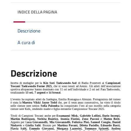
INDICE DELLA PAGINA
Descrizione
A cura di
Descrizione
Incetta di medaglie per la
Kin Sori Taekwondo Asd
di Badia Pozzeveri ai
Campionati
Toscani Taekwondo Forme 2025
, che si sono tenuti ad Arezzo. Gli atleti dell’associazione
sportiva altopascese hanno dominato con 11 ori nell’individuale e 2 ori nel Para Taekwondo,
totalizzando
13 ori, 7 argenti e 14 bronzi
.
L’evento ha ospitato atleti da Sardegna, Emilia Romagna e Abruzzo. Protagonista del torneo
è stata la
Maestra Vikki Jayne Todd
che, per il terzo anno consecutivo, ha vinto il titolo
nelle cinture nere senior.
Sofia Palomba
ha conquistato l’oro al suo esordio nella categoria
cinture nere Kids, rendendo madre e figlia entrambe Campionesse Toscane 2025.
Titoli di Campioni Toscani anche per
Essamaoui Misk, Gabriele Lollini, Dario Incerpi,
Martim Rodriquez, Nechita Beatrice, Iesenia Fiorini, Zeno Paccosi
e
Matteo Berti
.
Argento per L
uca Giovannelli, Mia Giovannelli, Federica Pini, Samuel Congiu, Daniel
Ninkovic
e
Giulia Salti
. Bronzo per
Martina Pavani, Diletta Paciello, Edoardo Bacci,
Flavia Salti, Emmolo Giovanni, Morgana Lazzerini, Tommaso Spinetti, Andrea