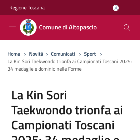
Salta al contenuto principale
Regione Toscana
Comune di Altopascio
Home
>
Novità
>
Comunicati
>
Sport
>
La Kin Sori Taekwondo trionfa ai Campionati Toscani 2025:
34 medaglie e dominio nelle Forme
La Kin Sori
Taekwondo trionfa ai
Campionati Toscani
2025: 34 medaglie e