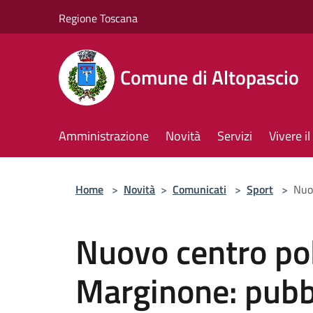
Salta al contenuto principale
Regione Toscana
Comune di Altopascio
Amministrazione
Novità
Servizi
Vivere 
Home
>
Novità
>
Comunicati
>
Sport
>
Nuov
Nuovo centro pol
Marginone: pubbl