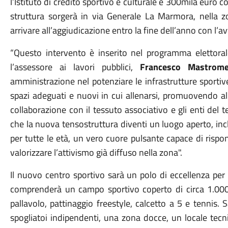
l’Istituto di credito sportivo e culturale e
300mila euro co
struttura sorgerà in via Generale La Marmora, nella zo
arrivare all’aggiudicazione entro la fine dell’anno con l’a
“Questo intervento è inserito nel programma elettora
l’assessore ai lavori pubblici,
Francesco Mastrome
amministrazione nel potenziare le infrastrutture sportive
spazi adeguati e nuovi in cui allenarsi, promuovendo al
collaborazione con il tessuto associativo e gli enti del ter
che la nuova tensostruttura diventi un luogo aperto, inclu
per tutte le età, un vero cuore pulsante capace di rispo
valorizzare l’attivismo già diffuso nella zona".
Il nuovo centro sportivo sarà un polo di eccellenza per 
comprenderà un campo sportivo coperto di circa 1.000 m
pallavolo, pattinaggio freestyle, calcetto a 5 e tennis.
spogliatoi indipendenti, una zona docce, un locale tecn