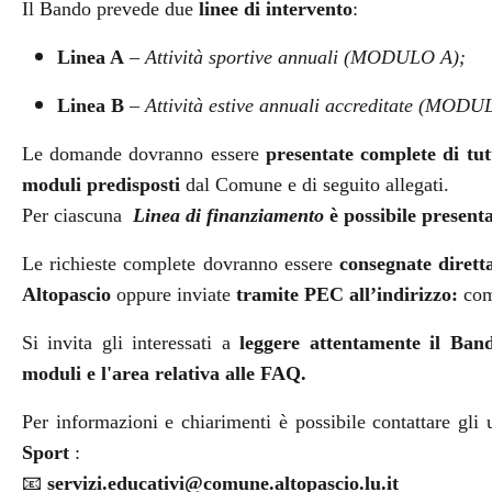
Il Bando prevede due
linee di intervento
:
Linea A
–
Attività sportive annuali (MODULO A);
Linea B
–
Attività estive annuali accreditate (MODU
Le domande dovranno essere
presentate complete di tut
moduli predisposti
dal Comune
e di seguito allegati
.
Per ciascuna
Linea di finanziamento
è possibile presen
Le richieste complete dovranno essere
consegnate dirett
Altopascio
oppure inviate
tramite PEC all’indirizzo:
com
Si invita gli interessati a
leggere attentamente il Band
moduli e l'area relativa alle FAQ.
Per informazioni e chiarimenti è possibile contattare gli 
Sport
:
📧
servizi.educativi@comune.altopascio.lu.it