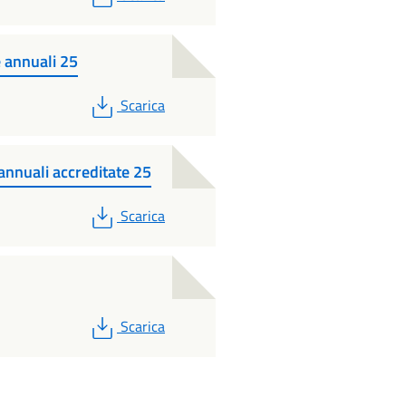
e annuali 25
PDF
Scarica
annuali accreditate 25
PDF
Scarica
PDF
Scarica