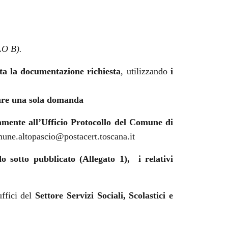
LO B).
ta la documentazione richiesta
, utilizzando
i
tare una sola domanda
amente all’Ufficio Protocollo del Comune di
une
.altopascio@postacert.toscana.it
o sotto pubblicato (Allegato 1), i relativi
uffici del
Settore Servizi Sociali, Scolastici e