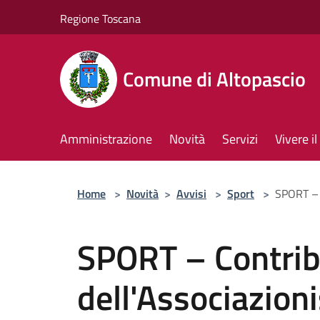
Salta al contenuto principale
Regione Toscana
Comune di Altopascio
Amministrazione
Novità
Servizi
Vivere 
Home
>
Novità
>
Avvisi
>
Sport
>
SPORT – C
SPORT – Contribu
dell'Associazion