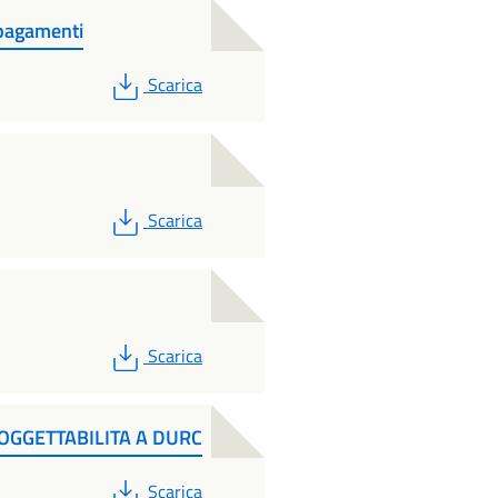
 pagamenti
PDF
Scarica
PDF
Scarica
PDF
Scarica
SOGGETTABILITA A DURC
PDF
Scarica