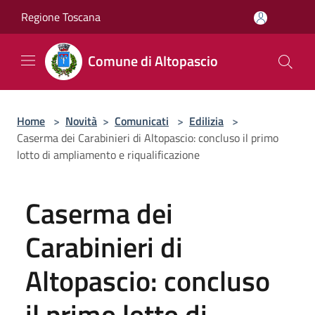
Salta al contenuto principale
Regione Toscana
Comune di Altopascio
Home
>
Novità
>
Comunicati
>
Edilizia
>
Caserma dei Carabinieri di Altopascio: concluso il primo
lotto di ampliamento e riqualificazione
Caserma dei
Carabinieri di
Altopascio: concluso
il primo lotto di