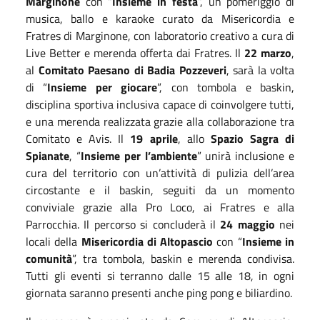
Marginone
con “
Insieme in festa
”, un pomeriggio di
musica, ballo e karaoke curato da Misericordia e
Fratres di Marginone, con laboratorio creativo a cura di
Live Better e merenda offerta dai Fratres. Il
22 marzo
,
al
Comitato Paesano di Badia Pozzeveri
, sarà la volta
di “
Insieme per giocare
”, con tombola e baskin,
disciplina sportiva inclusiva capace di coinvolgere tutti,
e una merenda realizzata grazie alla collaborazione tra
Comitato e Avis. Il
19 aprile
, allo
Spazio Sagra di
Spianate
, “
Insieme per l’ambiente
” unirà inclusione e
cura del territorio con un’attività di pulizia dell’area
circostante e il baskin, seguiti da un momento
conviviale grazie alla Pro Loco, ai Fratres e alla
Parrocchia. Il percorso si concluderà il
24 maggio
nei
locali della
Misericordia di Altopascio
con “
Insieme in
comunità
”, tra tombola, baskin e merenda condivisa.
Tutti gli eventi si terranno dalle 15 alle 18, in ogni
giornata saranno presenti anche ping pong e biliardino.