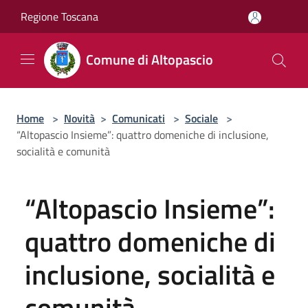
Salta al contenuto principale
Regione Toscana
Comune di Altopascio
Home
>
Novità
>
Comunicati
>
Sociale
>
“Altopascio Insieme”: quattro domeniche di inclusione,
socialità e comunità
“Altopascio Insieme”:
quattro domeniche di
inclusione, socialità e
comunità