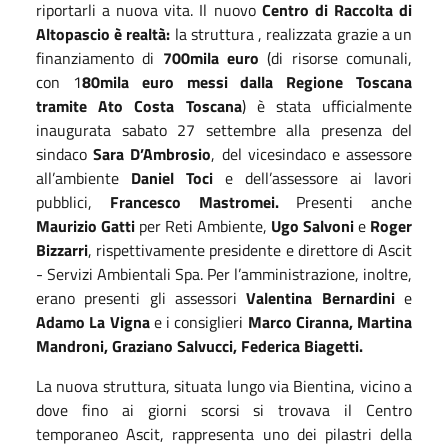
riportarli a nuova vita. Il nuovo
Centro di Raccolta di
Altopascio è realtà:
la struttura , realizzata grazie a un
finanziamento di
700mila euro
(di risorse comunali,
con 1
80mila euro messi dalla Regione Toscana
tramite Ato Costa Toscana
) è stata ufficialmente
inaugurata sabato 27 settembre alla presenza del
sindaco
Sara D’Ambrosio
, del vicesindaco e assessore
all’ambiente
Daniel Toci
e dell’assessore ai lavori
pubblici,
Francesco Mastromei.
Presenti anche
Maurizio Gatti
per Reti Ambiente,
Ugo Salvoni
e
Roger
Bizzarri
, rispettivamente presidente e direttore di Ascit
- Servizi Ambientali Spa. Per l’amministrazione, inoltre,
erano presenti gli assessori
Valentina Bernardini
e
Adamo La Vigna
e i consiglieri
Marco Ciranna, Martina
Mandroni, Graziano Salvucci, Federica Biagetti.
La nuova struttura, situata lungo via Bientina, vicino a
dove fino ai giorni scorsi si trovava il Centro
temporaneo Ascit, rappresenta uno dei pilastri della