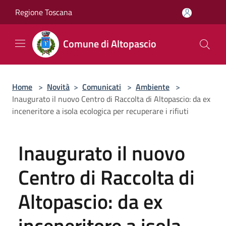
Salta al contenuto principale
Regione Toscana
Comune di Altopascio
Home
>
Novità
>
Comunicati
>
Ambiente
>
Inaugurato il nuovo Centro di Raccolta di Altopascio: da ex
inceneritore a isola ecologica per recuperare i rifiuti
Inaugurato il nuovo
Centro di Raccolta di
Altopascio: da ex
inceneritore a isola