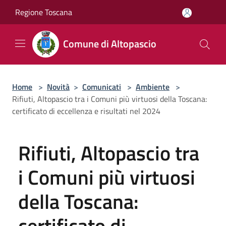
Salta al contenuto principale
Regione Toscana
Comune di Altopascio
Home
>
Novità
>
Comunicati
>
Ambiente
>
Rifiuti, Altopascio tra i Comuni più virtuosi della Toscana:
certificato di eccellenza e risultati nel 2024
Rifiuti, Altopascio tra
i Comuni più virtuosi
della Toscana:
certificato di