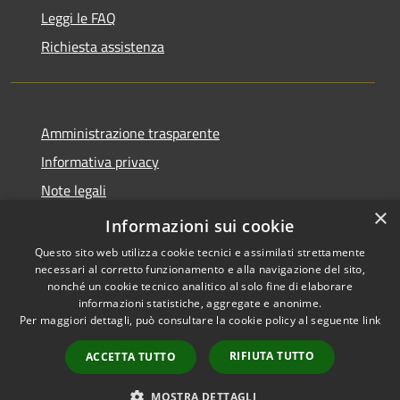
Leggi le FAQ
Richiesta assistenza
Amministrazione trasparente
Informativa privacy
Note legali
×
Dichiarazione di accessibilità
Informazioni sui cookie
Questo sito web utilizza cookie tecnici e assimilati strettamente
necessari al corretto funzionamento e alla navigazione del sito,
nonché un cookie tecnico analitico al solo fine di elaborare
informazioni statistiche, aggregate e anonime.
RSS
Copyright © 2026 • Comune di
Per maggiori dettagli, può consultare la cookie policy al seguente
link
Accessibilità
Altopascio • Powered by
Privacy
Municipium
Accesso
•
RIFIUTA TUTTO
ACCETTA TUTTO
Cookie
redazione
Mappa del sito
MOSTRA DETTAGLI