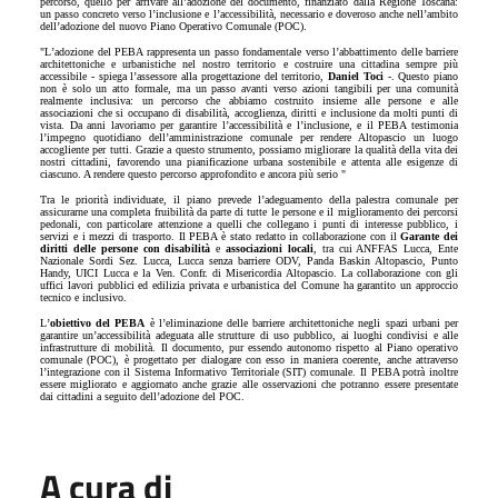
percorso, quello per arrivare all’adozione del documento, finanziato dalla Regione Toscana:
un passo concreto verso l
’
inclusione e l
’
accessibilità, necessario e doveroso anche nell
’
ambito
dell’adozione del nuovo Piano Operativo Comunale (POC).
"L
’
adozione del PEBA rappresenta un passo fondamentale verso l
’
abbattimento delle barriere
architettoniche e urbanistiche nel nostro territorio e costruire una cittadina sempre più
accessibile - spiega l’assessore alla progettazione del territorio,
Daniel Toci
-. Questo piano
non è solo un atto formale, ma un passo avanti verso azioni tangibili per una comunità
realmente inclusiva: un percorso che abbiamo costruito insieme alle persone e alle
associazioni che si occupano di disabilità, accoglienza, diritti e inclusione da molti punti di
vista. Da anni lavoriamo per garantire l
’
accessibilità e l
’
inclusione, e il PEBA testimonia
l
’
impegno quotidiano dell
’
amministrazione comunale per rendere Altopascio un luogo
accogliente per tutti. Grazie a questo strumento, possiamo migliorare la qualità della vita dei
nostri cittadini, favorendo una pianificazione urbana sostenibile e attenta alle esigenze di
ciascuno. A rendere questo percorso approfondito e ancora più serio "
Tra le priorità individuate, il piano prevede l
’
adeguamento della palestra comunale per
assicurarne una completa fruibilità da parte di tutte le persone e il miglioramento dei percorsi
pedonali, con particolare attenzione a quelli che collegano i punti di interesse pubblico, i
servizi e i mezzi di trasporto. Il PEBA è stato redatto in collaborazione con il
Garante dei
diritti delle persone con disabilità
e
associazioni locali
, tra cui ANFFAS Lucca, Ente
Nazionale Sordi Sez. Lucca, Lucca senza barriere ODV, Panda Baskin Altopascio, Punto
Handy, UICI Lucca e la Ven. Confr. di Misericordia Altopascio. La collaborazione con gli
uffici lavori pubblici ed edilizia privata e urbanistica del Comune ha garantito un approccio
tecnico e inclusivo.
L
’
obiettivo del PEBA
è l
’
eliminazione delle barriere architettoniche negli spazi urbani per
garantire un
’
accessibilità adeguata alle strutture di uso pubblico, ai luoghi condivisi e alle
infrastrutture di mobilità. Il documento, pur essendo autonomo rispetto al Piano operativo
comunale (POC), è progettato per dialogare con esso in maniera coerente, anche attraverso
l
’
integrazione con il Sistema Informativo Territoriale (SIT) comunale. Il PEBA potrà inoltre
essere migliorato e aggiornato anche grazie alle osservazioni che potranno essere presentate
dai cittadini a seguito dell’adozione del POC.
A cura di