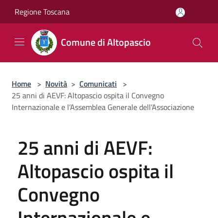
Salta al contenuto principale
Regione Toscana
Comune di Altopascio
Home
>
Novità
>
Comunicati
>
25 anni di AEVF: Altopascio ospita il Convegno
Internazionale e l’Assemblea Generale dell’Associazione
25 anni di AEVF:
Altopascio ospita il
Convegno
Internazionale e