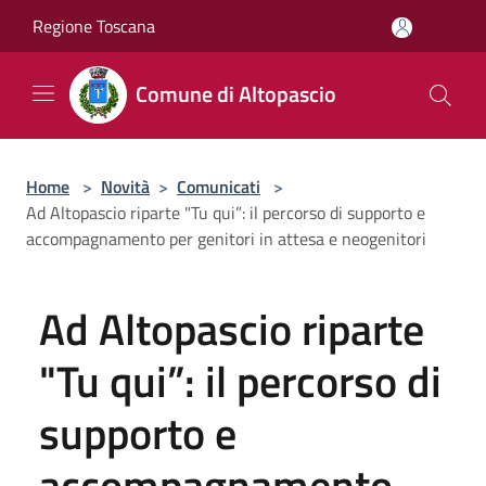
Salta al contenuto principale
Regione Toscana
Comune di Altopascio
Home
>
Novità
>
Comunicati
>
Ad Altopascio riparte "Tu qui”: il percorso di supporto e
accompagnamento per genitori in attesa e neogenitori
Ad Altopascio riparte
"Tu qui”: il percorso di
supporto e
accompagnamento