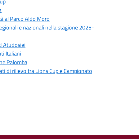
Cup
a
vità al Parco Aldo Moro
 regionali e nazionali nella stagione 2025-
d Atudosiei
 Italiani
mine Palomba
ati di rilievo tra Lions Cup e Campionato