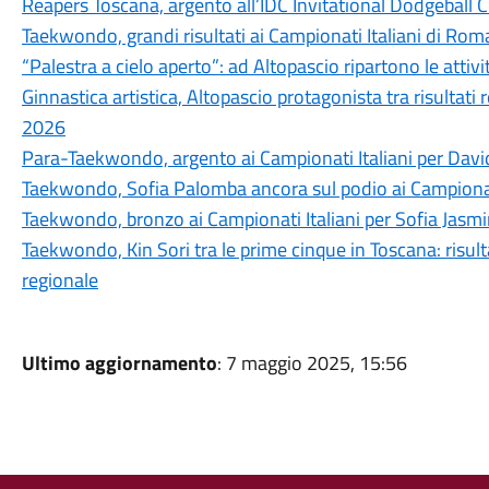
Reapers Toscana, argento all’IDC Invitational Dodgeball 
Taekwondo, grandi risultati ai Campionati Italiani di Rom
“Palestra a cielo aperto”: ad Altopascio ripartono le atti
Ginnastica artistica, Altopascio protagonista tra risultati
2026
Para-Taekwondo, argento ai Campionati Italiani per Davi
Taekwondo, Sofia Palomba ancora sul podio ai Campionati
Taekwondo, bronzo ai Campionati Italiani per Sofia Jas
Taekwondo, Kin Sori tra le prime cinque in Toscana: risult
regionale
Ultimo aggiornamento
: 7 maggio 2025, 15:56