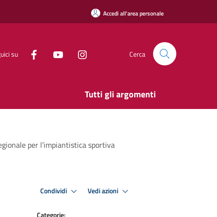
Accedi all'area personale
uici su
Cerca
Tutti gli argomenti
egionale per l’impiantistica sportiva
Condividi
Vedi azioni
Categorie: