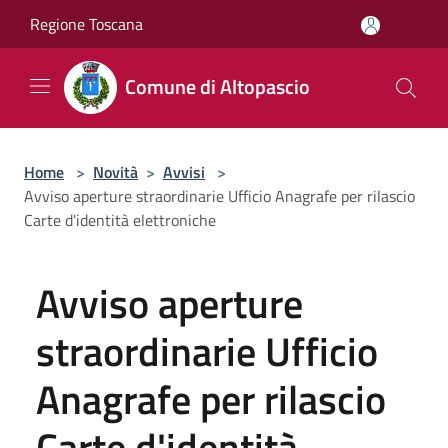
Salta al contenuto principale
Regione Toscana
Comune di Altopascio
Home
>
Novità
>
Avvisi
>
Avviso aperture straordinarie Ufficio Anagrafe per rilascio
Carte d'identità elettroniche
Avviso aperture
straordinarie Ufficio
Anagrafe per rilascio
Carte d'identità