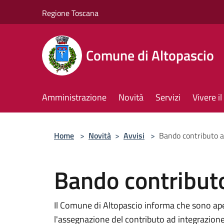
Salta al contenuto principale
Regione Toscana
Comune di Altopascio
Amministrazione
Novità
Servizi
Vivere 
Home
>
Novità
>
Avvisi
>
Bando contributo a
Bando contributo
Il Comune di Altopascio informa che sono ape
l'assegnazione del contributo ad integrazione