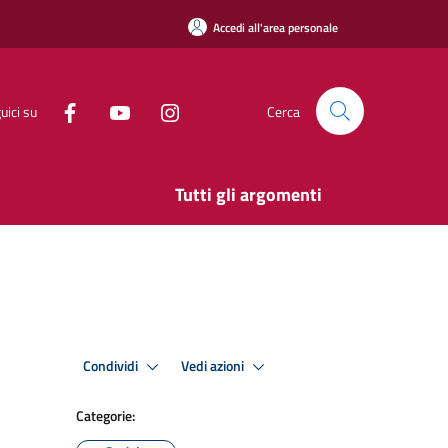
Accedi all'area personale
uici su
Cerca
Tutti gli argomenti
Condividi
Vedi azioni
Categorie: