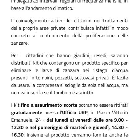
impiegato ad intervalli regolari di frequenza mensile, in
base all’andamento climatico.
Il coinvolgimento attivo dei cittadini nei trattamenti
della proprie aree private, contribuisce infatti in modo
concreto al contenimento della proliferazione delle
zanzare.
Per i cittadini che hanno giardini, resedi, saranno
distribuiti kit che contengono un prodotto specifico per
eliminare le larve di zanzara nei ristagni d’acqua
presenti in tombini, pozzetti, sottovasi privati. È facile
da usare: la compressa si scioglie da sola nell’acqua, ma
non va inserita se il tombino è asciutto.
I kit
fino a esaurimento scorte
potranno essere ritirati
gratuitamente
presso l’
Ufficio URP
, in Piazza Vittorio
Emanuele, 24 -
dal lunedì al venerdì dalle ore 9.00 -
12.30 e nel pomeriggio di martedì e giovedì, 14.30 -
16.30
. Insieme al prodotto verranno fornite anche le