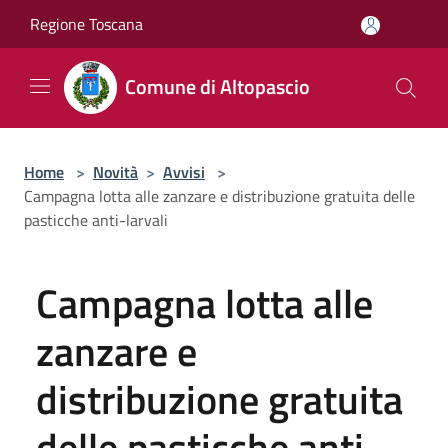
Salta al contenuto principale
Regione Toscana
Comune di Altopascio
Home
>
Novità
>
Avvisi
>
Campagna lotta alle zanzare e distribuzione gratuita delle
pasticche anti-larvali
Campagna lotta alle
zanzare e
distribuzione gratuita
delle pasticche anti-