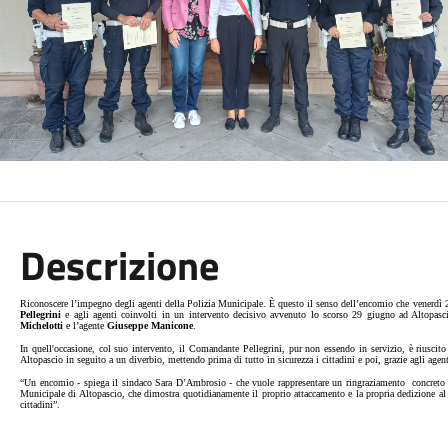
Descrizione
Riconoscere l’impegno degli agenti della Polizia Municipale. È questo il senso dell’encomio che venerd
Pellegrini
e agli agenti coinvolti in un intervento decisivo avvenuto lo scorso 29 giugno ad Altopasci
Michelotti
e l’agente
Giuseppe Manicone
.
In quell'occasione, col suo intervento, il Comandante Pellegrini, pur non essendo in servizio, è riuscito
Altopascio in seguito a un diverbio, mettendo prima di tutto in sicurezza i cittadini e poi, grazie agli agent
“Un encomio - spiega il sindaco Sara D’Ambrosio - che vuole rappresentare un ringraziamento
concreto
Municipale di Altopascio, che dimostra quotidianamente il proprio attaccamento e la propria dedizione al 
cittadini”.