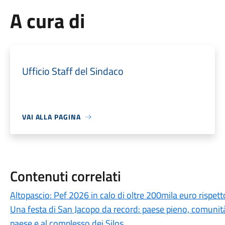
A cura di
Ufficio Staff del Sindaco
VAI ALLA PAGINA
Contenuti correlati
Altopascio: Pef 2026 in calo di oltre 200mila euro rispetto 
Una festa di San Jacopo da record: paese pieno, comunità p
paese e al complesso dei Silos