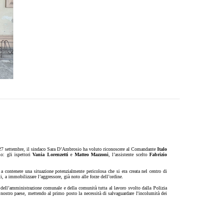
ì 27 settembre, il sindaco Sara D’Ambrosio ha voluto riconoscere al Comandante
Italo
o: gli ispettori
Vania Lorenzetti
e
Matteo Mazzoni
, l’assistente scelto
Fabrizio
 a contenere una situazione potenzialmente pericolosa che si era creata nel centro di
i, a immobilizzare l’aggressore, già noto alle forze dell’ordine.
 dell’amministrazione comunale e della comunità tutta al lavoro svolto dalla Polizia
nostro paese, mettendo al primo posto la necessità di salvaguardare l'incolumità dei