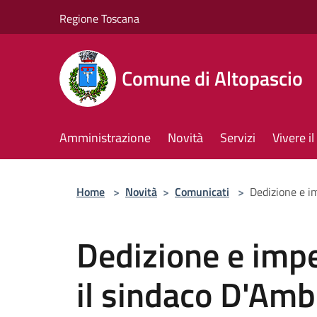
Salta al contenuto principale
Regione Toscana
Comune di Altopascio
Amministrazione
Novità
Servizi
Vivere 
Home
>
Novità
>
Comunicati
>
Dedizione e i
Dedizione e impe
il sindaco D'Am