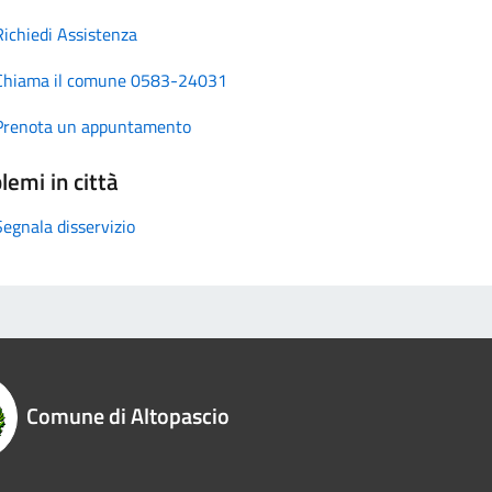
Richiedi Assistenza
Chiama il comune 0583-24031
Prenota un appuntamento
lemi in città
Segnala disservizio
Comune di Altopascio