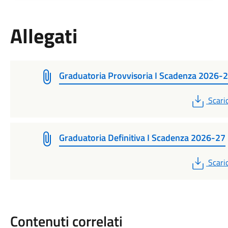
Allegati
Graduatoria Provvisoria I Scadenza 2026-
PDF
Scari
Graduatoria Definitiva I Scadenza 2026-27
PDF
Scari
Contenuti correlati