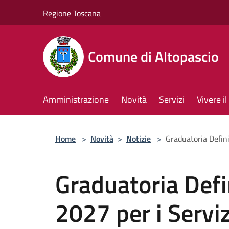
Salta al contenuto principale
Regione Toscana
Comune di Altopascio
Amministrazione
Novità
Servizi
Vivere 
Home
>
Novità
>
Notizie
>
Graduatoria Defini
Graduatoria Defi
2027 per i Servi