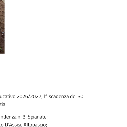
 educativo 2026/2027, I° scadenza del 30
zia:
pendenza n. 3, Spianate;
co D'Assisi, Altopascio;