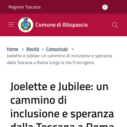
Salta al contenuto principale
Regione Toscana
Comune di Altopascio
Home
>
Novità
>
Comunicati
>
Joelette e Jubilee: un cammino di inclusione e speranza
dalla Toscana a Roma lungo la Via Francigena
Joelette e Jubilee: un
cammino di
inclusione e speranza
dalla Toscana a Roma