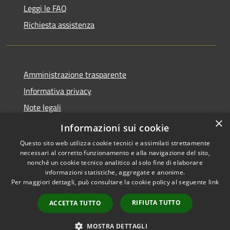
Leggi le FAQ
Richiesta assistenza
Amministrazione trasparente
Informativa privacy
Note legali
×
Dichiarazione di accessibilità
Informazioni sui cookie
Questo sito web utilizza cookie tecnici e assimilati strettamente
necessari al corretto funzionamento e alla navigazione del sito,
nonché un cookie tecnico analitico al solo fine di elaborare
informazioni statistiche, aggregate e anonime.
RSS
Copyright © 2026 • Comune di
Per maggiori dettagli, può consultare la cookie policy al seguente
link
Accessibilità
Altopascio • Powered by
Privacy
Municipium
Accesso
•
RIFIUTA TUTTO
ACCETTA TUTTO
Cookie
redazione
Mappa del sito
MOSTRA DETTAGLI