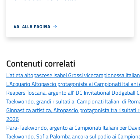
VAI ALLA PAGINA
Contenuti correlati
L’atleta altopascese Isabel Grossi vicecampionessa italia
L'Acquario Altopascio protagonista ai Campionati Italiani
Reapers Toscana, argento all’IDC Invitational Dodgeball 
Taekwondo, grandi risultati ai Campionati Italiani di Rom
Ginnastica artistica, Altopascio protagonista tra risultati
2026
Para-Taekwondo, argento ai Campionati Italiani per Davi
Taekwondo, Sofia Palomba ancora sul podio ai Campionati