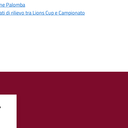
mine Palomba
ati di rilievo tra Lions Cup e Campionato
?