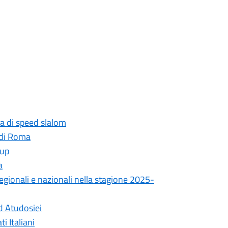
na di speed slalom
 di Roma
Cup
a
 regionali e nazionali nella stagione 2025-
d Atudosiei
 Italiani