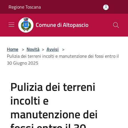
Salta al contenuto principale
Regione Toscana
Comune di Altopascio
Home
>
Novità
>
Avvisi
>
Pulizia dei terreni incolti e manutenzione dei fossi entro il
30 Giugno 2025
Pulizia dei terreni
incolti e
manutenzione dei
fossi entro il 30