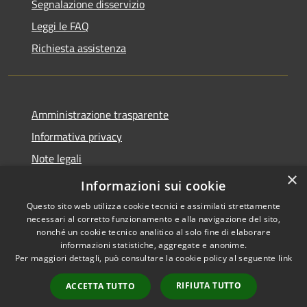
Segnalazione disservizio
Leggi le FAQ
Richiesta assistenza
Amministrazione trasparente
Informativa privacy
Note legali
×
Dichiarazione di accessibilità
Informazioni sui cookie
Questo sito web utilizza cookie tecnici e assimilati strettamente
necessari al corretto funzionamento e alla navigazione del sito,
nonché un cookie tecnico analitico al solo fine di elaborare
informazioni statistiche, aggregate e anonime.
RSS
Copyright © 2026 • Comune di
Per maggiori dettagli, può consultare la cookie policy al seguente
link
Accessibilità
Altopascio • Powered by
Privacy
Municipium
Accesso
•
RIFIUTA TUTTO
ACCETTA TUTTO
Cookie
redazione