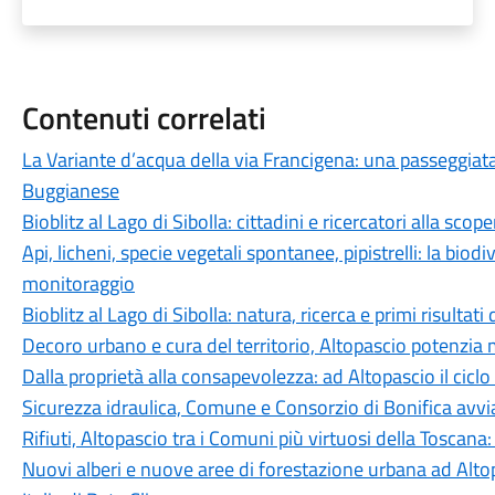
Contenuti correlati
La Variante d’acqua della via Francigena: una passeggiata
Buggianese
Bioblitz al Lago di Sibolla: cittadini e ricercatori alla scop
Api, licheni, specie vegetali spontanee, pipistrelli: la biodi
monitoraggio
Bioblitz al Lago di Sibolla: natura, ricerca e primi risultati
Decoro urbano e cura del territorio, Altopascio potenzia
Dalla proprietà alla consapevolezza: ad Altopascio il cic
Sicurezza idraulica, Comune e Consorzio di Bonifica avvia
Rifiuti, Altopascio tra i Comuni più virtuosi della Toscana: 
Nuovi alberi e nuove aree di forestazione urbana ad Alto