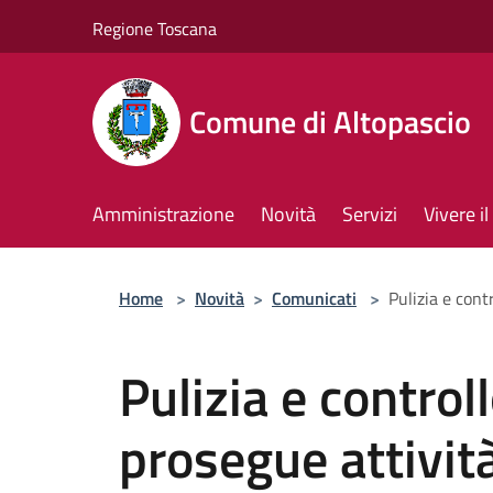
Salta al contenuto principale
Regione Toscana
Comune di Altopascio
Amministrazione
Novità
Servizi
Vivere 
Home
>
Novità
>
Comunicati
>
Pulizia e cont
Pulizia e controll
prosegue attivit