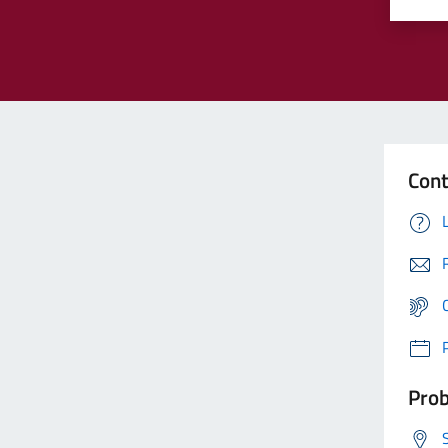
Cont
Prob