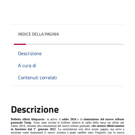
INDICE DELLA PAGINA
Descrizione
A cura di
Contenuti correlati
Descrizione
Bolletta rifiuti Altopascio
: in arrivo il
saldo 2024
e la
simulazione del nuovo tributo
puntuale Tarip
. Sono state inviate le bollette relative al saldo della tassa sui rifiuti per
l'anno 2024, insieme alla simulazione del nuovo tributo puntuale,
che entrerà effettivamente
in funzione dal 1° gennaio 2025
. La simulazione non deve essere pagata, ma serve a
mostrare come funzionerà il nuovo sistema e quale sarebbe stato l'importo con la nuova