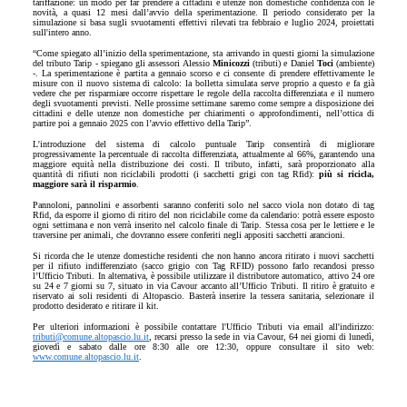
tariffazione: un modo per far prendere a cittadini e utenze non domestiche confidenza con le
novità, a quasi 12 mesi dall’avvio della sperimentazione. Il periodo considerato per la
simulazione si basa sugli svuotamenti effettivi rilevati tra febbraio e luglio 2024, proiettati
sull'intero anno.
“Come spiegato all’inizio della sperimentazione, sta arrivando in questi giorni la simulazione
del tributo Tarip - spiegano gli assessori Alessio
Minicozzi
(tributi) e Daniel
Toci
(ambiente)
-. La sperimentazione è partita a gennaio scorso e ci consente di prendere effettivamente le
misure con il nuovo sistema di calcolo: la bolletta simulata serve proprio a questo e fa già
vedere che per risparmiare occorre rispettare le regole della raccolta differenziata e il numero
degli svuotamenti previsti. Nelle prossime settimane saremo come sempre a disposizione dei
cittadini e delle utenze non domestiche per chiarimenti o approfondimenti, nell’ottica di
partire poi a gennaio 2025 con l’avvio effettivo della Tarip”.
L'introduzione del sistema di calcolo puntuale Tarip consentirà di migliorare
progressivamente la percentuale di raccolta differenziata, attualmente al 66%, garantendo una
maggiore equità nella distribuzione dei costi. Il tributo, infatti, sarà proporzionato alla
quantità di rifiuti non riciclabili prodotti (i sacchetti grigi con tag Rfid):
più si ricicla,
maggiore sarà il risparmio
.
Pannoloni, pannolini e assorbenti saranno conferiti solo nel sacco viola non dotato di tag
Rfid, da esporre il giorno di ritiro del non riciclabile come da calendario: potrà essere esposto
ogni settimana e non verrà inserito nel calcolo finale di Tarip. Stessa cosa per le lettiere e le
traversine per animali, che dovranno essere conferiti negli appositi sacchetti arancioni.
Si ricorda che le utenze domestiche residenti che non hanno ancora ritirato i nuovi sacchetti
per il rifiuto indifferenziato (sacco grigio con Tag RFID) possono farlo recandosi presso
l’Ufficio Tributi. In alternativa, è possibile utilizzare il distributore automatico, attivo 24 ore
su 24 e 7 giorni su 7, situato in via Cavour accanto all’Ufficio Tributi. Il ritiro è gratuito e
riservato ai soli residenti di Altopascio. Basterà inserire la tessera sanitaria, selezionare il
prodotto desiderato e ritirare il kit.
Per ulteriori informazioni è possibile contattare l'Ufficio Tributi via email all'indirizzo:
tributi@comune.altopascio.lu.it
, recarsi presso la sede in via Cavour, 64 nei giorni di lunedì,
giovedì e sabato dalle ore 8:30 alle ore 12:30, oppure consultare il sito web:
www.comune.altopascio.lu.it
.