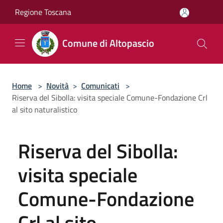
Salta al contenuto principale
Regione Toscana
Comune di Altopascio
Home
>
Novità
>
Comunicati
>
Riserva del Sibolla: visita speciale Comune-Fondazione Crl
al sito naturalistico
Riserva del Sibolla:
visita speciale
Comune-Fondazione
Crl al sito