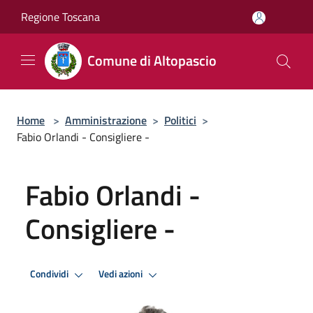
Salta al contenuto principale
Regione Toscana
Comune di Altopascio
Home
>
Amministrazione
>
Politici
>
Fabio Orlandi - Consigliere -
Fabio Orlandi -
Consigliere -
Condividi
Vedi azioni