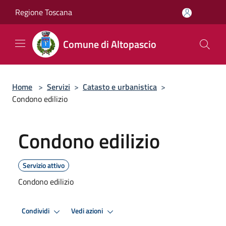
Salta al contenuto principale
Regione Toscana
Comune di Altopascio
Home
>
Servizi
>
Catasto e urbanistica
>
Condono edilizio
Condono edilizio
Servizio attivo
Condono edilizio
Condividi
Vedi azioni