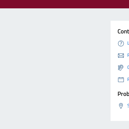
Cont
Prob