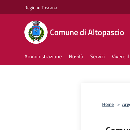
Salta al contenuto principale
Regione Toscana
Comune di Altopascio
Amministrazione
Novità
Servizi
Vivere 
Home
>
Arg