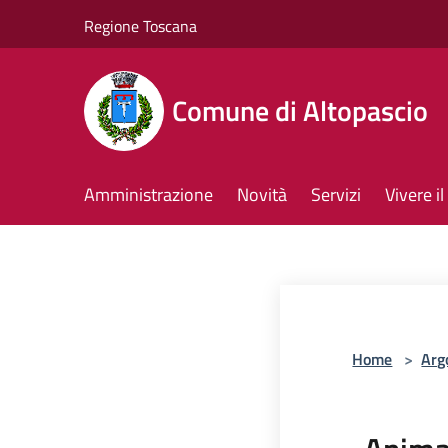
Salta al contenuto principale
Regione Toscana
Comune di Altopascio
Amministrazione
Novità
Servizi
Vivere 
Home
>
Arg