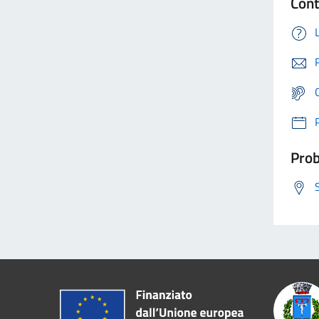
Cont
Prob