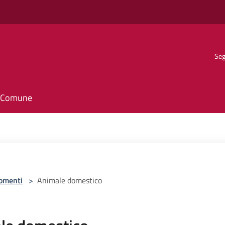
Seg
il Comune
omenti
>
Animale domestico