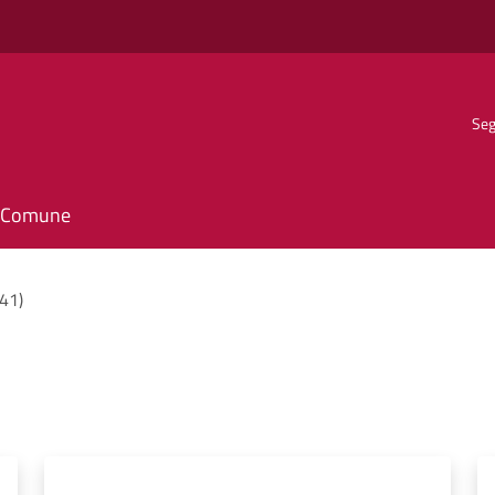
Seg
il Comune
(41)