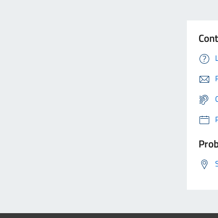
Cont
Prob