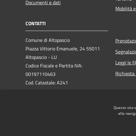
Documenti e dati
Mobilità e
CONTATTI
Comune di Altopascio
Prenotaz
Piazza Vittorio Emanuele, 24 55011
Segnalazi
Altopascio - LU
Leggi le 
Codice Fiscale e Partita IVA:
Richiesta
00197110463
Cod. Catastale: A241
PEC:
comune.altopascio@postacert.toscana.it
Questo sito 
Centralino Unico:
0583-24031
alla navig