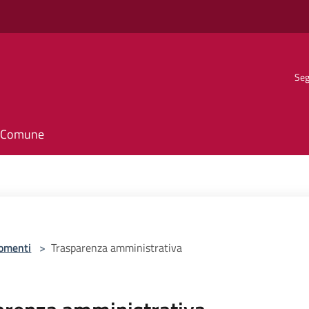
Seg
il Comune
omenti
>
Trasparenza amministrativa