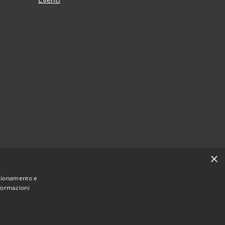
×
nzionamento e
nformazioni