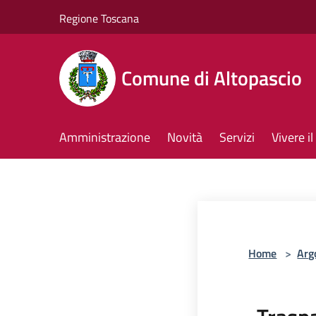
Salta al contenuto principale
Regione Toscana
Comune di Altopascio
Amministrazione
Novità
Servizi
Vivere 
Home
>
Arg