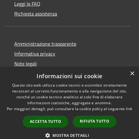
Leggi le FAQ
Richiesta assistenza
Amministrazione trasparente
Informativa privacy
Note legali
×
Dichiarazione di accessibilità
Informazioni sui cookie
Questo sito web utilizza cookie tecnici e assimilati strettamente
necessari al corretto funzionamento e alla navigazione del sito,
nonché un cookie tecnico analitico al solo fine di elaborare
informazioni statistiche, aggregate e anonime.
RSS
Copyright © 2026 • Comune di
Per maggiori dettagli, può consultare la cookie policy al seguente
link
Accessibilità
Altopascio • Powered by
Privacy
Municipium
Accesso
•
RIFIUTA TUTTO
ACCETTA TUTTO
Cookie
redazione
Mappa del sito
MOSTRA DETTAGLI