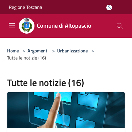
Salta al contenuto principale
Regione Toscana
Comune di Altopascio
Home
>
Argomenti
>
Urbanizzazione
>
Tutte le notizie (16)
Tutte le notizie (16)