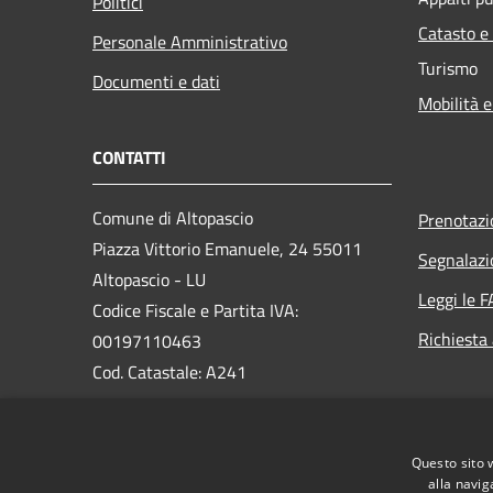
Politici
Catasto e
Personale Amministrativo
Turismo
Documenti e dati
Mobilità e
CONTATTI
Comune di Altopascio
Prenotaz
Piazza Vittorio Emanuele, 24 55011
Segnalazi
Altopascio - LU
Leggi le 
Codice Fiscale e Partita IVA:
Richiesta
00197110463
Cod. Catastale: A241
PEC:
comune.altopascio@postacert.toscana.it
Questo sito 
Centralino Unico:
0583-24031
alla navig