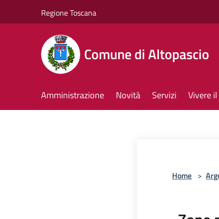
Salta al contenuto principale
Regione Toscana
Comune di Altopascio
Amministrazione
Novità
Servizi
Vivere 
Home
>
Arg