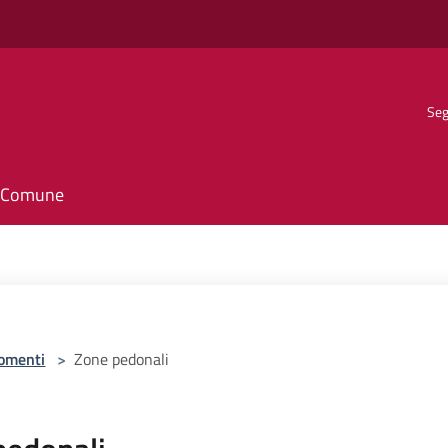
Seg
il Comune
omenti
>
Zone pedonali