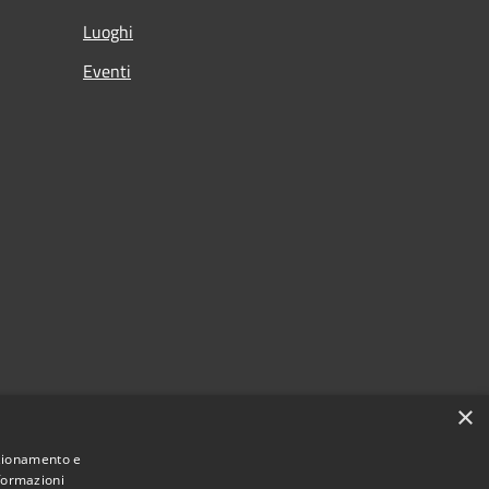
Luoghi
Eventi
×
nzionamento e
nformazioni