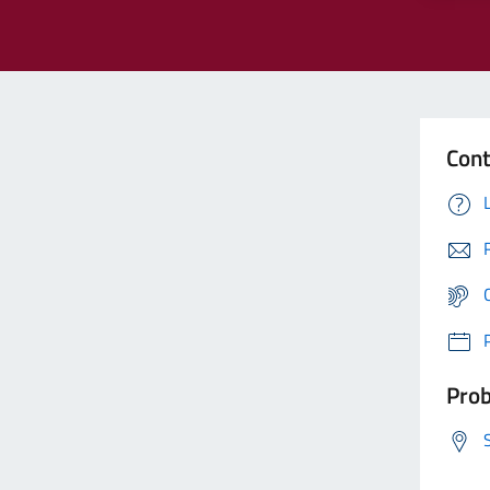
Cont
Prob