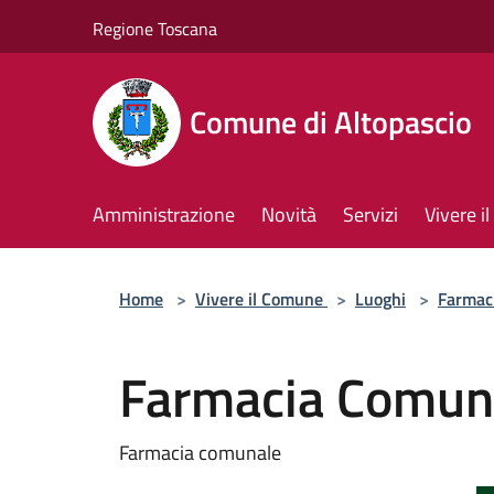
Salta al contenuto principale
Regione Toscana
Comune di Altopascio
Amministrazione
Novità
Servizi
Vivere 
Home
>
Vivere il Comune
>
Luoghi
>
Farmac
Farmacia Comuna
Farmacia comunale