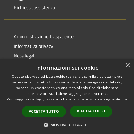
Richiesta assistenza
Amministrazione trasparente
Informativa privacy
Note legali
×
Dichiarazione di accessibilità
Informazioni sui cookie
Questo sito web utilizza cookie tecnici e assimilati strettamente
necessari al corretto funzionamento e alla navigazione del sito,
nonché un cookie tecnico analitico al solo fine di elaborare
informazioni statistiche, aggregate e anonime.
RSS
Copyright © 2026 • Comune di
Per maggiori dettagli, può consultare la cookie policy al seguente
link
Accessibilità
Altopascio • Powered by
Privacy
Municipium
Accesso
•
RIFIUTA TUTTO
ACCETTA TUTTO
Cookie
redazione
Mappa del sito
MOSTRA DETTAGLI