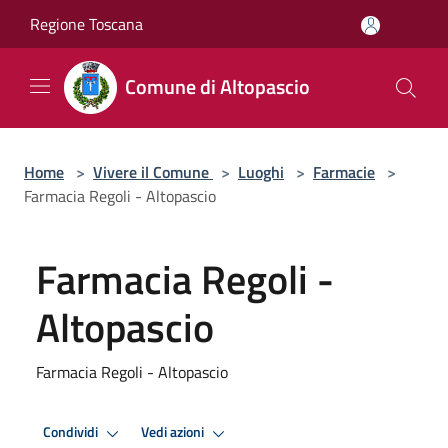
Salta al contenuto principale
Regione Toscana
Comune di Altopascio
Home
>
Vivere il Comune
>
Luoghi
>
Farmacie
>
Farmacia Regoli - Altopascio
Farmacia Regoli -
Altopascio
Farmacia Regoli - Altopascio
Condividi
Vedi azioni