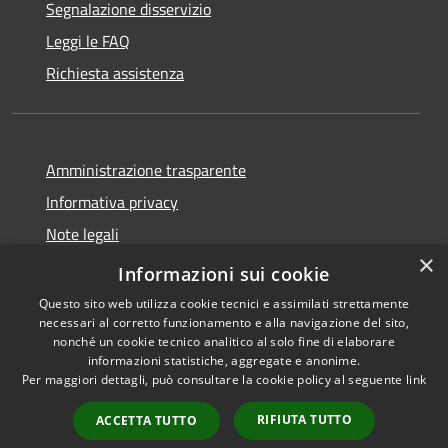
Segnalazione disservizio
Leggi le FAQ
Richiesta assistenza
Amministrazione trasparente
Informativa privacy
Note legali
×
Dichiarazione di accessibilità
Informazioni sui cookie
Questo sito web utilizza cookie tecnici e assimilati strettamente
necessari al corretto funzionamento e alla navigazione del sito,
nonché un cookie tecnico analitico al solo fine di elaborare
informazioni statistiche, aggregate e anonime.
RSS
Copyright © 2026 • Comune di
Per maggiori dettagli, può consultare la cookie policy al seguente
link
Accessibilità
Altopascio • Powered by
Privacy
Municipium
Accesso
•
RIFIUTA TUTTO
ACCETTA TUTTO
Cookie
redazione