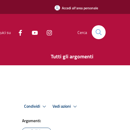
Accedi all'area personale
uici su
Cerca
Tutti gli argomenti
Condividi
Vedi azioni
Argomenti: