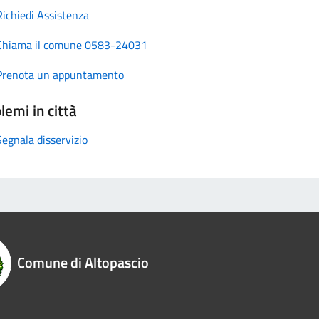
Richiedi Assistenza
Chiama il comune 0583-24031
Prenota un appuntamento
lemi in città
Segnala disservizio
Comune di Altopascio