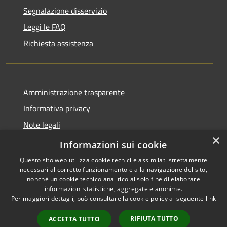
Segnalazione disservizio
Leggi le FAQ
Richiesta assistenza
Amministrazione trasparente
Informativa privacy
Note legali
×
Dichiarazione di accessibilità
Informazioni sui cookie
Questo sito web utilizza cookie tecnici e assimilati strettamente
necessari al corretto funzionamento e alla navigazione del sito,
nonché un cookie tecnico analitico al solo fine di elaborare
informazioni statistiche, aggregate e anonime.
RSS
Copyright © 2026 • Comune di
Per maggiori dettagli, può consultare la cookie policy al seguente
link
Accessibilità
Altopascio • Powered by
Privacy
Municipium
Accesso
•
RIFIUTA TUTTO
ACCETTA TUTTO