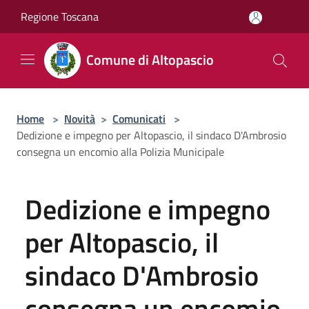
Salta al contenuto principale
Regione Toscana
Comune di Altopascio
Home
>
Novità
>
Comunicati
>
Dedizione e impegno per Altopascio, il sindaco D'Ambrosio
consegna un encomio alla Polizia Municipale
Dedizione e impegno
per Altopascio, il
sindaco D'Ambrosio
consegna un encomio