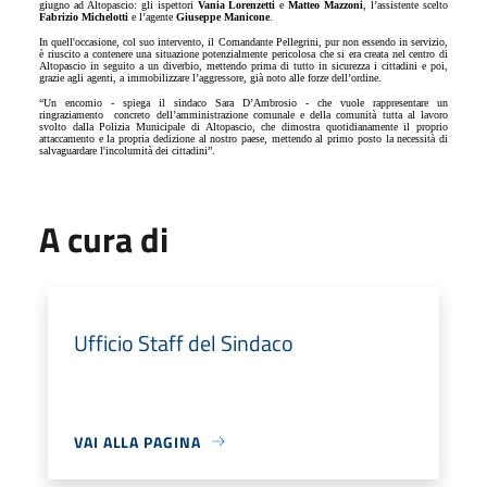
giugno ad Altopascio: gli ispettori
Vania Lorenzetti
e
Matteo Mazzoni
, l’assistente scelto
Fabrizio Michelotti
e l’agente
Giuseppe Manicone
.
In quell'occasione, col suo intervento, il Comandante Pellegrini, pur non essendo in servizio,
è riuscito a contenere una situazione potenzialmente pericolosa che si era creata nel centro di
Altopascio in seguito a un diverbio, mettendo prima di tutto in sicurezza i cittadini e poi,
grazie agli agenti, a immobilizzare l’aggressore, già noto alle forze dell’ordine.
“Un encomio - spiega il sindaco Sara D’Ambrosio - che vuole rappresentare un
ringraziamento
concreto dell’amministrazione comunale e della comunità tutta al lavoro
svolto dalla Polizia Municipale di Altopascio, che dimostra quotidianamente il proprio
attaccamento e la propria dedizione al nostro paese, mettendo al primo posto la necessità di
salvaguardare l'incolumità dei cittadini”.
A cura di
Ufficio Staff del Sindaco
VAI ALLA PAGINA