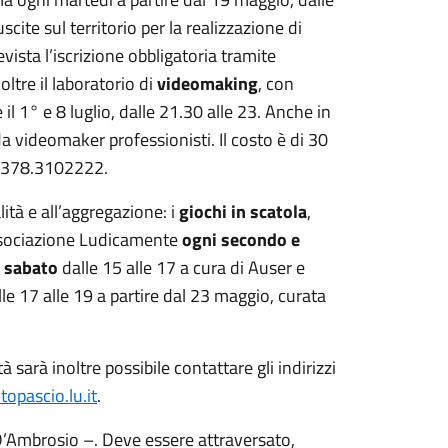
cite sul territorio per la realizzazione di
evista l’iscrizione obbligatoria tramite
tre il laboratorio di
videomaking
, con
il 1° e 8 luglio, dalle 21.30 alle 23. Anche in
da videomaker professionisti. Il costo è di 30
ro 378.3102222.
lità e all’aggregazione: i
giochi in scatola
,
associazione Ludicamente
ogni secondo e
 sabato
dalle 15 alle 17 a cura di Auser e
lle 17 alle 19 a partire dal 23 maggio, curata
 sarà inoltre possibile contattare gli indirizzi
opascio.lu.it
.
’Ambrosio –. Deve essere attraversato,