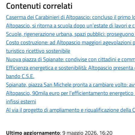
Contenuti correlati
Caserma dei Carabinieri di Altopascio: concluso il primo l
Altopascio, si ritorna a scuola dopo un’estate di lavori e c
Scuole, rigenerazione urbana, spazi pubblici: proseguono i 
Costo costruzione: ad Altopascio maggiori agevolazioni p
turistico ricettivo sostenibile
Nuova piazza di Spianate: condivise con cittadini e comme
Efficienza energetica e sostenibilità: Altopascio presenta c
bando C.S.E.
Spianate, piazza San Michele pronta a cambiare volto: avv
Altopascio, 90mila euro per l'efficientamento energetico 
infissi esterni
Al via il progetto di ampliamento e riqualificazione della
Ultimo aggiornamento
: 9 maggio 2026, 16:20