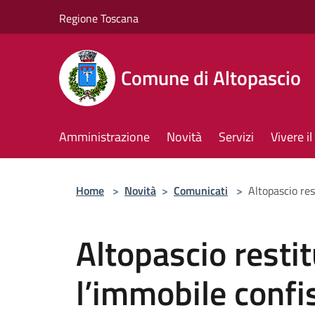
Salta al contenuto principale
Regione Toscana
Comune di Altopascio
Amministrazione
Novità
Servizi
Vivere 
Home
>
Novità
>
Comunicati
>
Altopascio res
Altopascio resti
l’immobile confis