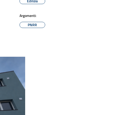
Edilizia
Argomenti:
PNRR