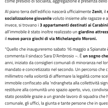
come presidio di socialità, aggregazione e presenza dello S
Al piano terra dell’edificio nascerà ufficialmente
Zenit
, il
socializzazione
giovanile
voluto insieme alle ragazze e ai 
invece, si trovano i
3 appartamenti destinati ai Carabini
all’immobile è stato inoltre realizzato un
giardino attrez
il
nuovo parco giochi di via Michelangelo Moroni.
“Quello che inaugureremo sabato 16 maggio a Spianate
commenta il sindaco Sara D’Ambrosio –. È
un sogno che 
anni, iniziato da consiglieri comunali di minoranza nel 
mandato e concretizzato nel secondo. Un percorso che ci
millimetro nella volontà di affermare la legalità come sce
immobile confiscato alla ’ndrangheta alla collettività signi
restituire alla comunità uno spazio aperto, vivo, condivi
stato possibile grazie a un grande lavoro di squadra che 
comunale, gli uffici, la giunta e tante persone che in que