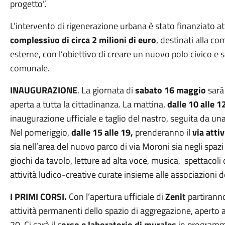
progetto”.
L’intervento di rigenerazione urbana è stato finanziato a
complessivo di circa 2 milioni di euro
, destinati alla co
esterne, con l’obiettivo di creare un nuovo polo civico e so
comunale.
INAUGURAZIONE
. La giornata di
sabato 16 maggio
sarà
aperta a tutta la cittadinanza. La mattina,
dalle 10 alle 1
inaugurazione ufficiale e taglio del nastro, seguita da una
Nel pomeriggio,
dalle 15 alle 19,
prenderanno il
via atti
sia nell’area del nuovo parco di via Moroni sia negli spazi d
giochi da tavolo, letture ad alta voce, musica, spettacoli
attività ludico-creative curate insieme alle associazioni de
I PRIMI CORSI.
Con l’apertura ufficiale di
Zenit
partirann
attività permanenti dello spazio di aggregazione, aperto al
20. Ci sarà il c
orso e laboratorio di murales
in programma