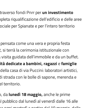
ttraverso fondi Pnrr per
un investimento
mpleta riqualificazione dell’edificio e delle aree
ciale per Spianate e per l’intero territorio
 pensata come una vera e propria festa
2
, si terrà la cerimonia istituzionale con
 visita guidata dell’immobile e da un buffet.
vità dedicate a bambini, ragazzi
e
famiglie
ella casa di via Puccini: laboratori artistici,
 di strada con le bolle di sapone, merenda e
l territorio.
o, da
lunedì 18 maggio,
anche le prime
 pubblico dal lunedì al venerdì dalle 16 alle
 ogni martedì a partire dal 19 maggio, dalle