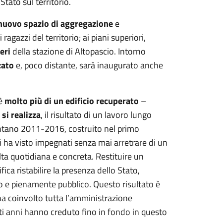
tato sul territorio.
nuovo spazio di aggregazione
e
ragazzi del territorio; ai piani superiori,
eri
della stazione di Altopascio. Intorno
zato
e, poco distante, sarà inaugurato anche
 è
molto più di un edificio recuperato
–
si realizza
, il risultato di un lavoro lungo
lontano 2011-2016, costruito nel primo
 ha visto impegnati senza mai arretrare di un
lta quotidiana e concreta. Restituire un
fica ristabilire la presenza dello Stato,
so e pienamente pubblico. Questo risultato è
ha coinvolto tutta l’amministrazione
sti anni hanno creduto fino in fondo in questo