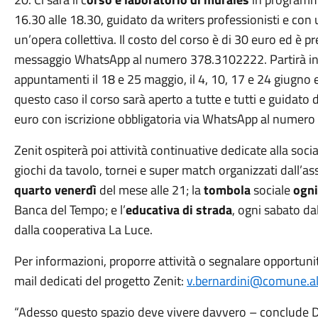
16.30 alle 18.30, guidato da writers professionisti e con us
un’opera collettiva. Il costo del corso è di 30 euro ed è pr
messaggio WhatsApp al numero 378.3102222. Partirà inol
appuntamenti il 18 e 25 maggio, il 4, 10, 17 e 24 giugno e 
questo caso il corso sarà aperto a tutte e tutti e guidato 
euro con iscrizione obbligatoria via WhatsApp al nume
Zenit ospiterà poi attività continuative dedicate alla socia
giochi da tavolo, tornei e super match organizzati dall’
quarto venerdì
del mese alle 21; la
tombola
sociale
ogni
Banca del Tempo; e l’
educativa di strada
, ogni sabato da
dalla cooperativa La Luce.
Per informazioni, proporre attività o segnalare opportunità
mail dedicati del progetto Zenit:
v.bernardini@comune.alt
“Adesso questo spazio deve vivere davvero – conclude D