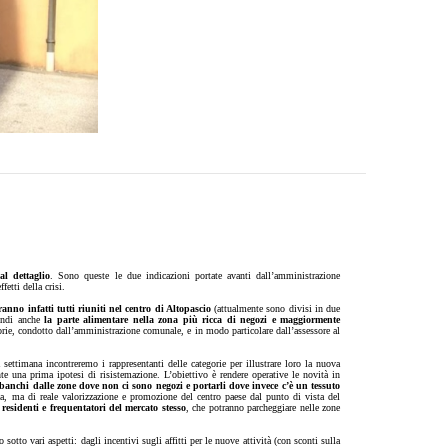
al dettaglio
. Sono queste le due indicazioni portate avanti dall’amministrazione
fetti della crisi.
anno infatti tutti riuniti nel centro di Altopascio
(attualmente sono divisi in due
indi anche
la parte alimentare nella zona più ricca di negozi e maggiormente
orie, condotto dall’amministrazione comunale, e in modo particolare dall’assessore al
settimana incontreremo i rappresentanti delle categorie per illustrare loro la nuova
nte una prima ipotesi di risistemazione. L’obiettivo è rendere operative le novità in
 banchi dalle zone dove non ci sono negozi e portarli dove invece c’è un tessuto
ca, ma di reale valorizzazione e promozione del centro paese dal punto di vista del
 residenti e frequentatori del mercato stesso
, che potranno parcheggiare nelle zone
tto vari aspetti: dagli incentivi sugli affitti per le nuove attività (con sconti sulla