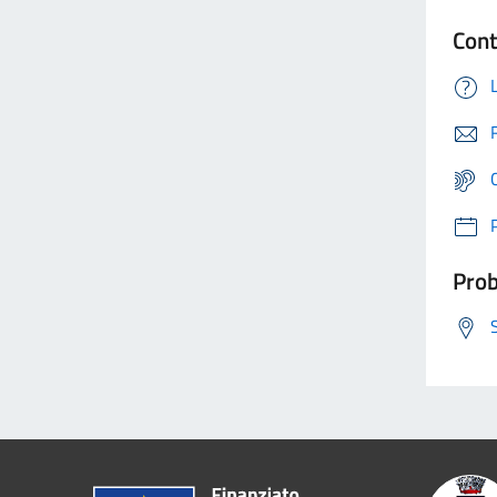
Cont
Prob