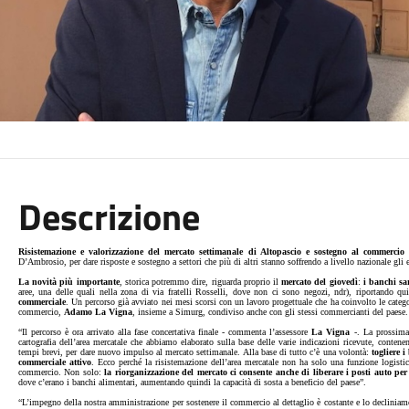
Descrizione
Risistemazione e valorizzazione del mercato settimanale di Altopascio e sostegno al commercio 
D’Ambrosio, per dare risposte e sostegno a settori che più di altri stanno soffrendo a livello nazionale gli ef
La novità più importante
, storica potremmo dire, riguarda proprio il
mercato del giovedì
:
i banchi sar
aree, una delle quali nella zona di via fratelli Rosselli, dove non ci sono negozi, ndr), riportando qu
commerciale
. Un percorso già avviato nei mesi scorsi con un lavoro progettuale che ha coinvolto le categ
commercio,
Adamo La Vigna
, insieme a Simurg, condiviso anche con gli stessi commercianti del paese.
“Il percorso è ora arrivato alla fase concertativa finale - commenta l’assessore
La Vigna
-. La prossima 
cartografia dell’area mercatale che abbiamo elaborato sulla base delle varie indicazioni ricevute, contene
tempi brevi, per dare nuovo impulso al mercato settimanale. Alla base di tutto c’è una volontà:
togliere i
commerciale attivo
. Ecco perché la risistemazione dell’area mercatale non ha solo una funzione logisti
commercio. Non solo:
la riorganizzazione del mercato ci consente anche di liberare i posti auto per
dove c’erano i banchi alimentari, aumentando quindi la capacità di sosta a beneficio del paese”.
“L’impegno della nostra amministrazione per sostenere il commercio al dettaglio è costante e lo decliniamo so