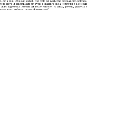
iosa, con i primi 30 minuti gratuiti e un costo del parcheggio estremamente contenuto;
eriodo estivo in concomitanza con eventi o iniziative fino al contributo e al sostengo
itale, rappresenta l’essenza del nostro territorio, va difeso, protetto, promosso e
evono esserci anche con un’attenzione costante”.