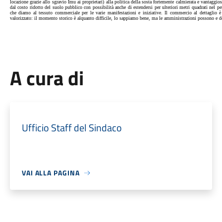
locazione grazie allo sgravio Imu ai proprietari) alla politica della sosta fortemente calmierata e vantagg
dal costo ridotto del suolo pubblico con possibilità anche di estendersi per ulteriori metri quadrati nel p
che diamo al tessuto commerciale per le varie manifestazioni e iniziative. Il commercio al dettaglio è v
valorizzato: il momento storico è alquanto difficile, lo sappiamo bene, ma le amministrazioni possono e d
A cura di
Ufficio Staff del Sindaco
VAI ALLA PAGINA