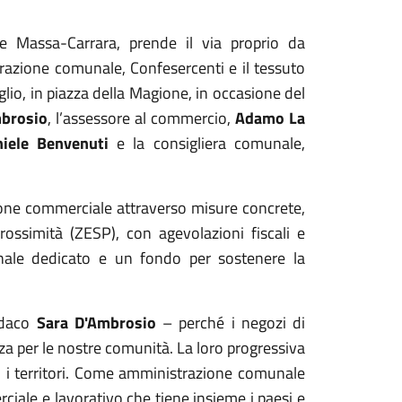
e Massa-Carrara, prende il via proprio da
razione comunale, Confesercenti e il tessuto
glio, in piazza della Magione, in occasione del
mbrosio
, l’assessore al commercio,
Adamo La
iele Benvenuti
e la consigliera comunale,
zione commerciale attraverso misure concrete,
rossimità (ZESP), con agevolazioni fiscali e
onale dedicato e un fondo per sostenere la
ndaco
Sara D'Ambrosio
– perché i negozi di
za per le nostre comunità. La loro progressiva
li i territori. Come amministrazione comunale
rciale e lavorativo che tiene insieme i paesi e