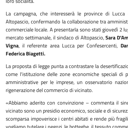
loro socialità.
La campagna, che interesserà le province di Lucca 
Altopascio, confermando la collaborazione tra amminist
commerciale locale. A presentarla sono stati giovedì 2 lu
mercato settimanale, il sindaco di Altopascio,
Sara D’A
Vigna
, il referente area Lucca per Confesercenti,
Dan
Federica Biagetti.
La proposta di legge punta a contrastare la desertifica
come l'istituzione delle zone economiche speciali di p
amministrative per le imprese, un osservatorio nazi
rigenerazione del commercio di vicinato.
«Abbiamo aderito con convinzione – commenta il si
vicinato sono un presidio economico, sociale e di sicurez
scomparsa impoverisce i centri abitati e rende più fragi
vogliamo tutelare i negozi, le botteghe, il tessuto comme