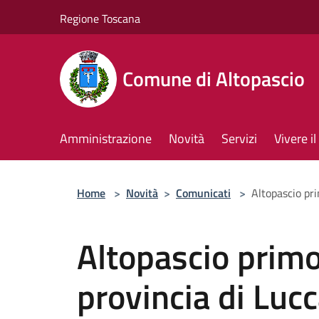
Salta al contenuto principale
Regione Toscana
Comune di Altopascio
Amministrazione
Novità
Servizi
Vivere 
Home
>
Novità
>
Comunicati
>
Altopascio pr
Altopascio prim
provincia di Lucc